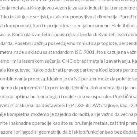
enja metala u Kragujevcu vezan je za auto industriju, transportne 
stiku izrađuju se serijski, uz visoku ponovljivost dimenzija. Pored to
kih komponenti, kao i u projektima specijalne namene. Fleksibiln
serije. Kontrola kvaliteta i industrijski standardi Kvalitet reza i 
darda. Posebnu pažnju posvećujemo zoni uticaja toplote, perpendicu
imetra, rade u skladu sa standardom ISO 9001, što ukazuje na važn
jujemo i mi u laserskom sečenju, CNC obradi metala i zavarivanju, k
tala Kragujevac-Kako odabrati pravog partnera Kod izbora partnera
 kombinovanja procesa. Idealno je da isti partner može da pokrije 
jemo da pripremite što precizniju tehničku dokumentaciju i jasno d
udimo optimalnu tehnologiju i realne rokove isporuke. Praktični s
aveti iz prakse su da dostavite STEP, DXF ili DWG fajlove, kao i 2
ije kompletna, možemo je zajedno doraditi, ali je važno da već na
rite i naknadne operacije kao što su brušenje metala, zaštitni p
zazore i prilagoditi geometriju da bi sklop funkcionisao bez dodatni