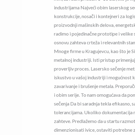
industrijama Najveći obim laserskog seč
konstrukcije, nosači i kontejneri za logi
proizvodnji mašinskih delova, energets
radimo i pojedinačne prototipe i velike 
osnovu zahteva crteža i relevantnih stan
Mnoge firme u Kragujevcu, kao što je S
metalnoj industriji. Isti pristup primen
proverljiv proces. Lasersko sečenje me
iskustvo u vašoj industriji i mogućnost
zavarivanje i brušenje metala. Preporuču
i obim serije. To nam omogućava da pon
sečenja Da bi saradnja tekla efikasno, s
tolerancijama. Ukoliko dokumentacija n
zahteve. Predlažemo da u startu razmot
dimenzionisati ivice, ostaviti potrebne 