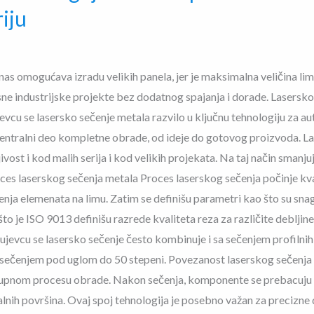
iju
as omogućava izradu velikih panela, jer je maksimalna veličina li
e industrijske projekte bez dodatnog spajanja i dorade. Lasersko
cu se lasersko sečenje metala razvilo u ključnu tehnologiju za a
entralni deo kompletne obrade, od ideje do gotovog proizvoda. La
jivost i kod malih serija i kod velikih projekata. Na taj način sma
oces laserskog sečenja metala Proces laserskog sečenja počinje 
ja elemenata na limu. Zatim se definišu parametri kao što su snaga 
što je ISO 9013 definišu razrede kvaliteta reza za različite debljin
gujevcu se lasersko sečenje često kombinuje i sa sečenjem profilnih
i sečenjem pod uglom do 50 stepeni. Povezanost laserskog sečen
okupnom procesu obrade. Nakon sečenja, komponente se prebacuju
nalnih površina. Ovaj spoj tehnologija je posebno važan za precizn