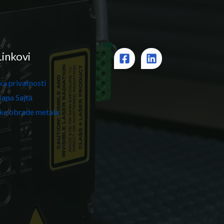
Linkovi
ka privatnosti
apa Sajta
ike obrade metala