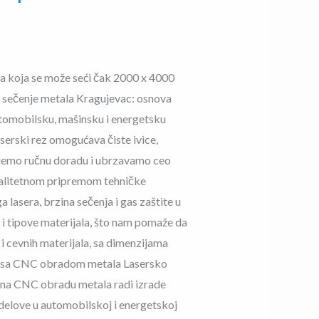
ma koja se može seći čak 2000 x 4000
 sečenje metala Kragujevac: osnova
utomobilsku, mašinsku i energetsku
serski rez omogućava čiste ivice,
njujemo ručnu doradu i ubrzavamo ceo
kvalitetnom pripremom tehničke
lasera, brzina sečenja i gas zaštite u
e i tipove materijala, što nam pomaže da
 i cevnih materijala, sa dimenzijama
ja sa CNC obradom metala Lasersko
 na CNC obradu metala radi izrade
e delove u automobilskoj i energetskoj