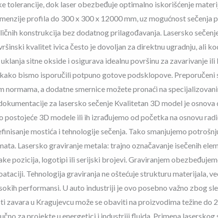
 tolerancije, dok laser obezbeđuje optimalno iskorišćenje materij
 dimenzije profila do 300 x 300 x 12000 mm, uz mogućnost sečenja 
ličnih konstrukcija bez dodatnog prilagođavanja. Lasersko sečenje
šinski kvalitet ivica često je dovoljan za direktnu ugradnju, ali kod
uklanja sitne okside i osigurava idealnu površinu za zavarivanje il
e kako bismo isporučili potpuno gotove podsklopove. Preporučeni 
im normama, a dodatne smernice možete pronaći na specijalizovani
 dokumentacije za lasersko sečenje Kvalitetan 3D model je osnova 
mo postojeće 3D modele ili ih izrađujemo od početka na osnovu ra
finisanje mostića i tehnologije sečenja. Tako smanjujemo potrošnju 
mata. Lasersko graviranje metala: trajno označavanje isečenih elem
e pozicija, logotipi ili serijski brojevi. Graviranjem obezbeđuje
taciji. Tehnologija graviranja ne oštećuje strukturu materijala, već
isokih performansi. U auto industriji je ovo posebno važno zbog sl
i zavara u Kragujevcu može se obaviti na proizvodima težine do 2
ljučno za projekte u energetici i industriji fluida. Primena lasersk