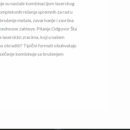
koje su nastale kombinacijom laserskog
kompleksnih rešenja spremnih za rad u
 brušenje metala, zavarivanje i završna
ezbednosne zahteve. Pitanje Odgovor Šta
 laserskim zracima, koji u našem
obraditi? Tipični formati obuhvataju
o sečenje kombinuje sa brušenjem