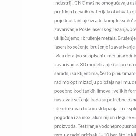
industriji. CNC mašine omogućavaju uske
profilnih i cevnih materijala obuhvata
pojednostavljuje izradu kompleksnih če
zavarivanje Posle laserskog rezanja, povr
uključujemo i brušenje metala. Brušenje 
lasersko sečenje, brušenje i zavarivanj
ivica detaljno su opisani u međunarodn
zavarivanje. 3D modeliranje i priprema
saradnji sa klijentima, često preuzima
radimo optimizaciju položaja na limu, de
posebno kod tankih limova i velikih for
nastavak sečenja kada su potrebne oznak
identifikovan tokom sklapanja i u eksploa
pogodna i za inox, aluminijum i legure v
proizvoda. Testiranje vodonepropusnost
mm, uz radni pritisak 1–10 bar, što je k