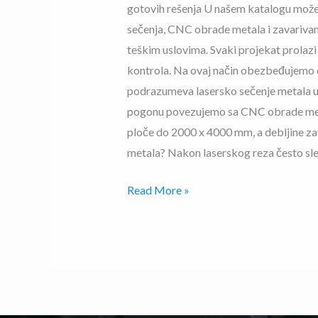
gotovih rešenja U našem katalogu možet
sečenja, CNC obrade metala i zavarivanj
teškim uslovima. Svaki projekat prolazi 
kontrola. Na ovaj način obezbeđujemo d
podrazumeva lasersko sečenje metala u 
pogonu povezujemo sa CNC obrade meta
ploče do 2000 x 4000 mm, a debljine za
metala? Nakon laserskog reza često sled
Read More »