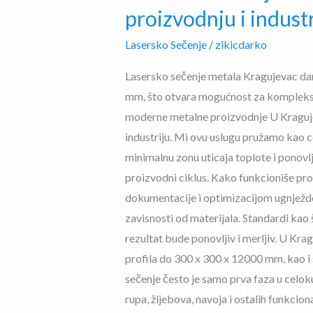
proizvodnju i industr
Lasersko Sečenje
/
zikicdarko
Lasersko sečenje metala Kragujevac dan
mm, što otvara mogućnost za kompleksn
moderne metalne proizvodnje U Kragujev
industriju. Mi ovu uslugu pružamo kao c
minimalnu zonu uticaja toplote i ponovl
proizvodni ciklus. Kako funkcioniše pr
dokumentacije i optimizacijom ugnježden
zavisnosti od materijala. Standardi kao 
rezultat bude ponovljiv i merljiv. U Kra
profila do 300 x 300 x 12000 mm, kao 
sečenje često je samo prva faza u cel
rupa, žljebova, navoja i ostalih funkcio