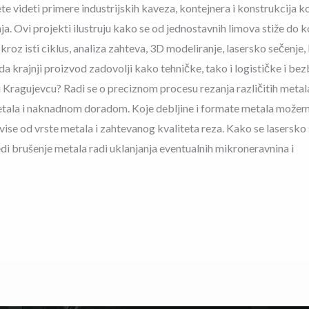
e videti primere industrijskih kaveza, kontejnera i konstrukcija 
a. Ovi projekti ilustruju kako se od jednostavnih limova stiže do 
kroz isti ciklus, analiza zahteva, 3D modeliranje, lasersko sečenje,
a krajnji proizvod zadovolji kako tehničke, tako i logističke i b
Kragujevcu? Radi se o preciznom procesu rezanja različitih metala
la i naknadnom doradom. Koje debljine i formate metala možemo 
vise od vrste metala i zahtevanog kvaliteta reza. Kako se lasersk
i brušenje metala radi uklanjanja eventualnih mikroneravnina i