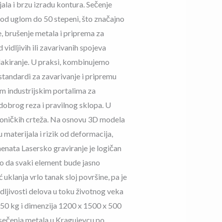
ala i brzu izradu kontura. Sečenje
pod uglom do 50 stepeni, što značajno
, brušenje metala i priprema za
 vidljivih ili zavarivanih spojeva
i lakiranje. U praksi, kombinujemo
standardi za zavarivanje i pripremu
m industrijskim portalima za
dobrog reza i pravilnog sklopa. U
dioničkih crteža. Na osnovu 3D modela
materijala i rizik od deformacija,
enata Lasersko graviranje je logičan
mo da svaki element bude jasno
 uklanja vrlo tanak sloj površine, pa je
edljivosti delova u toku životnog veka
50 kg i dimenzija 1200 x 1500 x 500
og sečenja metala u Kragujevcu po