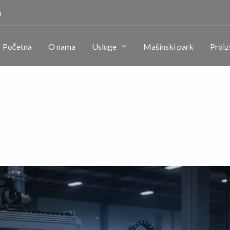
m
Početna
O nama
Usluge
Mašinski park
Proiz