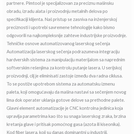
partnere. Pimtool je specijalizovan za preciznu mašinsku
obradu, izradu alata i proizvodnju metalnih delova po
specifikaciji klijenta. Naš pristup se zasniva na inženjerskoj
preciznosti i upotrebi savremene tehnologije kako bismo
odgovorili na najkompleksnije zahteve industrijske proizvodnje.
Tehničke osnove automatizovanog laserskog sečenja
Automatizacija laserskog sečenja podrazumeva integraciju
hardverskih sistema za manipulaciju materijalom sa naprednim
softverskim rešenjima za kontrolu putanje lasera. U serijskoj
proizvodnji, cilj je eliminisati zastoje između dva radna ciklusa.
To se postiže upotrebom sistema za automatsku izmenu
paleta, koji omogućavaju da mašina nastavi sa sečenjem novog
lima dok operater uklanja gotove delove sa prethodne palete.
Glavni element automatizacije je CNC kontrolna jedinica koja
upravlja parametrima kao što su snaga laserskog zraka, brzina
kretanja glave i pritisak pomoćnog gasa (azota ili kiseonika).
Kod fiber lasera, koji su danas dominantni u industriji,