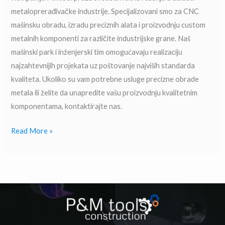
metaloprerađivačke industrije. Specijalizovani smo za CNC
mašinsku obradu, izradu preciznih alata i proizvodnju custom
metalnih komponenti za različite industrijske grane. Naš
mašinski park i inženjerski tim omogućavaju realizaciju
najzahtevnijih projekata uz poštovanje najviših standarda
kvaliteta. Ukoliko su vam potrebne usluge precizne obrade
metala ili želite da unapredite vašu proizvodnju kvalitetnim
komponentama, kontaktirajte nas.
Read More »