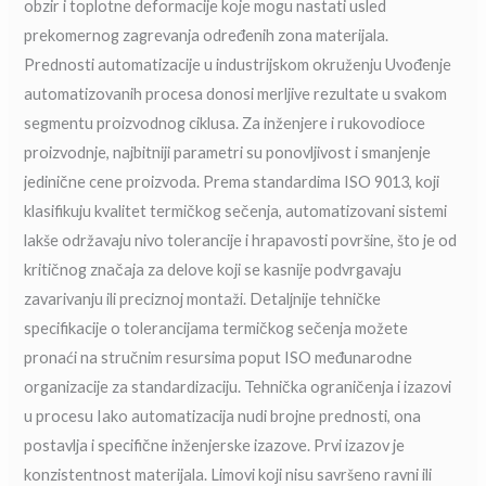
obzir i toplotne deformacije koje mogu nastati usled
prekomernog zagrevanja određenih zona materijala.
Prednosti automatizacije u industrijskom okruženju Uvođenje
automatizovanih procesa donosi merljive rezultate u svakom
segmentu proizvodnog ciklusa. Za inženjere i rukovodioce
proizvodnje, najbitniji parametri su ponovljivost i smanjenje
jedinične cene proizvoda. Prema standardima ISO 9013, koji
klasifikuju kvalitet termičkog sečenja, automatizovani sistemi
lakše održavaju nivo tolerancije i hrapavosti površine, što je od
kritičnog značaja za delove koji se kasnije podvrgavaju
zavarivanju ili preciznoj montaži. Detaljnije tehničke
specifikacije o tolerancijama termičkog sečenja možete
pronaći na stručnim resursima poput ISO međunarodne
organizacije za standardizaciju. Tehnička ograničenja i izazovi
u procesu Iako automatizacija nudi brojne prednosti, ona
postavlja i specifične inženjerske izazove. Prvi izazov je
konzistentnost materijala. Limovi koji nisu savršeno ravni ili