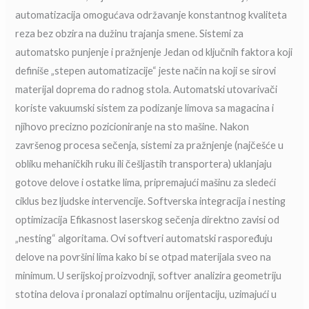
automatizacija omogućava održavanje konstantnog kvaliteta
reza bez obzira na dužinu trajanja smene. Sistemi za
automatsko punjenje i pražnjenje Jedan od ključnih faktora koji
definiše „stepen automatizacije“ jeste način na koji se sirovi
materijal doprema do radnog stola. Automatski utovarivači
koriste vakuumski sistem za podizanje limova sa magacina i
njihovo precizno pozicioniranje na sto mašine. Nakon
završenog procesa sečenja, sistemi za pražnjenje (najčešće u
obliku mehaničkih ruku ili češljastih transportera) uklanjaju
gotove delove i ostatke lima, pripremajući mašinu za sledeći
ciklus bez ljudske intervencije. Softverska integracija i nesting
optimizacija Efikasnost laserskog sečenja direktno zavisi od
„nesting“ algoritama. Ovi softveri automatski raspoređuju
delove na površini lima kako bi se otpad materijala sveo na
minimum. U serijskoj proizvodnji, softver analizira geometriju
stotina delova i pronalazi optimalnu orijentaciju, uzimajući u