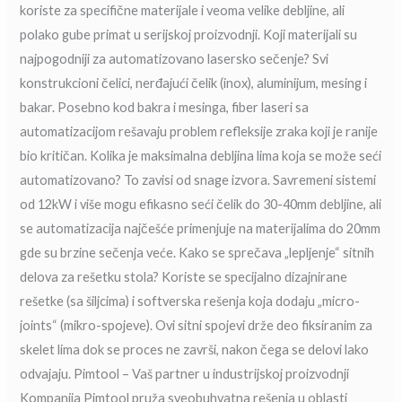
koriste za specifične materijale i veoma velike debljine, ali
polako gube primat u serijskoj proizvodnji. Koji materijali su
najpogodniji za automatizovano lasersko sečenje? Svi
konstrukcioni čelici, nerđajući čelik (inox), aluminijum, mesing i
bakar. Posebno kod bakra i mesinga, fiber laseri sa
automatizacijom rešavaju problem refleksije zraka koji je ranije
bio kritičan. Kolika je maksimalna debljina lima koja se može seći
automatizovano? To zavisi od snage izvora. Savremeni sistemi
od 12kW i više mogu efikasno seći čelik do 30-40mm debljine, ali
se automatizacija najčešće primenjuje na materijalima do 20mm
gde su brzine sečenja veće. Kako se sprečava „lepljenje“ sitnih
delova za rešetku stola? Koriste se specijalno dizajnirane
rešetke (sa šiljcima) i softverska rešenja koja dodaju „micro-
joints“ (mikro-spojeve). Ovi sitni spojevi drže deo fiksiranim za
skelet lima dok se proces ne završi, nakon čega se delovi lako
odvajaju. Pimtool – Vaš partner u industrijskoj proizvodnji
Kompanija Pimtool pruža sveobuhvatna rešenja u oblasti