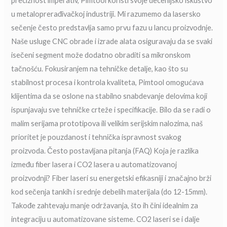
preciznost imperativ, Pimtool koristi svoje decenijsko iskustvo
u metaloprerađivačkoj industriji. Mi razumemo da lasersko
sečenje često predstavlja samo prvu fazu u lancu proizvodnje.
Naše usluge CNC obrade i izrade alata osiguravaju da se svaki
isečeni segment može dodatno obraditi sa mikronskom
tačnošću. Fokusiranjem na tehničke detalje, kao što su
stabilnost procesa i kontrola kvaliteta, Pimtool omogućava
klijentima da se oslone na stabilno snabdevanje delovima koji
ispunjavaju sve tehničke crteže i specifikacije. Bilo da se radi o
malim serijama prototipova ili velikim serijskim nalozima, naš
prioritet je pouzdanost i tehnička ispravnost svakog
proizvoda. Često postavljana pitanja (FAQ) Koja je razlika
između fiber lasera i CO2 lasera u automatizovanoj
proizvodnji? Fiber laseri su energetski efikasniji i značajno brži
kod sečenja tankih i srednje debelih materijala (do 12-15mm).
Takođe zahtevaju manje održavanja, što ih čini idealnim za
integraciju u automatizovane sisteme. CO2 laseri se i dalje