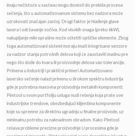
imaju nečistoće u sastavu mogu dovesti do prekida procesa
sečenja, što u automatizovanom sistemu bez nadzora može
uzrokovati značajan zastoj. Drugi faktor je hlađenje glave
lasera i održavanje sočiva. Kod visokih snaga (preko 6kW),
nakupljanje mikroprašine može oštetiti optičke elemente. Zbog
toga automatizovani sistemi moraju imati integrisane senzore
za nadzor stanja potrošnih delova koji će zaustaviti mašinu pre
nego što dođe do kvara ili proizvodnje delova van tolerancije.
Primena u industriji i praktični primeri Automatizovano
lasersko sečenje nalazi primenu u širokom spektru industrija
gde je potrebna masovna proizvodnja metalnih komponenti:
Pimtool u svom portfoliju usluga nudi rešenja koja prate ove
industrijske trendove, obezbeđujući klijentima komponente
koje su spremne za direktnu ugradnju u finalne proizvode, uz
minimalnu potrebu za naknadnom obradom. Kako Pimtool
rešava probleme precizne proizvodnje U procesima gde je