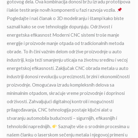
gotovog dela. Ova kombinacija donosi bržu izradu prototipova
i lakše testiranje novih komponenti u fazi razvoja vozila.
Pogledajte i naš članak o 3D modeliranju i štampi kako biste
saznali kako se ove tehnologije dopunjuju. Održivost i
energetska efikasnost Moderni CNC sistemi troše manje
energije i proizvode manje otpada od tradicionalnih metoda
obrade. To ih čini važnim delom održive proizvodnje u auto
industriji, koja teži smanjenju uticaja na životnu sredinu i većoj
energetskoj efikasnosti. Zaključak CNC obrada metala u auto
industriji donosi revoluciju u preciznosti, brzini i ekonomičnosti
proizvodnje. Omogućava izradu kompleksnih delova sa
minimalnim otpadom, skraćuje vreme proizvodnje i doprinosi
održivosti. Zahvaljujući digitalnoj kontroli i mogućnosti
prilagođavanja, CNC tehnologija postaje ključni alat u
stvaranju automobila budućnosti – sigurnijih, efikasnijih i
tehnološki naprednijih.
Saznajte više o srodnim procesima u
našem članku o laserskom sečenju metala i njegovoj primeni u