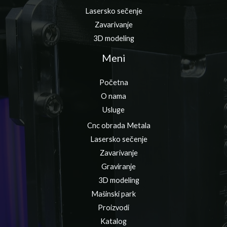
Lasersko sečenje
Zavarivanje
3D modeling
Meni
Početna
O nama
Usluge
Cnc obrada Metala
Lasersko sečenje
Zavarivanje
Graviranje
3D modeling
Mašinski park
Proizvodi
Katalog