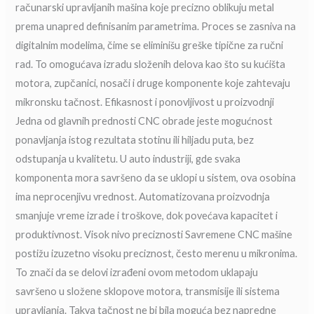
računarski upravljanih mašina koje precizno oblikuju metal
prema unapred definisanim parametrima. Proces se zasniva na
digitalnim modelima, čime se eliminišu greške tipične za ručni
rad. To omogućava izradu složenih delova kao što su kućišta
motora, zupčanici, nosači i druge komponente koje zahtevaju
mikronsku tačnost. Efikasnost i ponovljivost u proizvodnji
Jedna od glavnih prednosti CNC obrade jeste mogućnost
ponavljanja istog rezultata stotinu ili hiljadu puta, bez
odstupanja u kvalitetu. U auto industriji, gde svaka
komponenta mora savršeno da se uklopi u sistem, ova osobina
ima neprocenjivu vrednost. Automatizovana proizvodnja
smanjuje vreme izrade i troškove, dok povećava kapacitet i
produktivnost. Visok nivo preciznosti Savremene CNC mašine
postižu izuzetno visoku preciznost, često merenu u mikronima.
To znači da se delovi izrađeni ovom metodom uklapaju
savršeno u složene sklopove motora, transmisije ili sistema
upravljanja. Takva tačnost ne bi bila moguća bez napredne