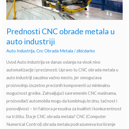
auto
industriji
Prednosti CNC obrade metala u
auto industriji
Auto Industrija
,
Cnc Obrada Metala
/
zikicdarko
Uvod Auto industrija se danas oslanja na visok nivo
automatizacije i preciznosti. Upravo tu CNC obrada metala u
auto industriji zauzima važno mesto, jer omogućava
proizvodnju izuzetno preciznih komponenti uz minimalnu
mogućnost greške. Zahvaljujući savremenim CNC mašinama,
proizvođači automobila mogu da kombinuju brzinu, tačnost i
ponovljivost – tri faktora presudna za kvalitet i konkurentnost
na tržištu. Šta je CNC obrada metala? CNC (Computer
Numerical Control) obrada metala podrazumeva korišćenje