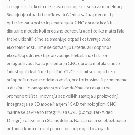
kompjuterske kontrole i savremenog softvera za modeliranje.
Smanjenje otpada i troškova Još jedna važna prednost je
optimizovana potrošnja materijala. CNC obrada koristi
digitalne modele koji precizno određuju gde i koliko materijala
treba ukloniti, čime se smanjuje otpad i ostvaruje veća
ekonomičnost. Time se ostvaruju uštede, ali i doprinos
ekološkoj održivosti proizvodnje. Fleksibilnost i brza
prilagodljivost Kada je u pitanju CNC obrada metala u auto
industriji, fleksibilnost je ključ. CNC sistemi se mogu brzo
prilagoditi novim modelima vozila, prototipovima ili promenama
u dizajnu. To omogućava proizvođačima da reaguju na
promene tržišta i inoviraju bez velikih zastoja u proizvodnji.
Integracija sa 3D modeliranjem i CAD tehnologijom CNC
mašine se savršeno integrišu sa CAD (Computer-Aided
Design) softverima i 3D modelima. Na taj način se obezbeđuje
potpuna kontrola nad procesom, od projektovanja do