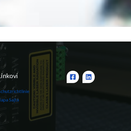
Linkovi
chutzrichtlinie
apa Sajta