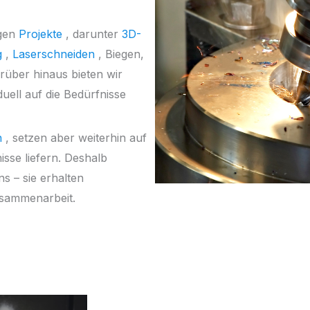
igen
Projekte
, darunter
3D-
g
,
Laserschneiden
, Biegen,
rüber hinaus bieten wir
uell auf die Bedürfnisse
n
, setzen aber weiterhin auf
sse liefern. Deshalb
 – sie erhalten
usammenarbeit.