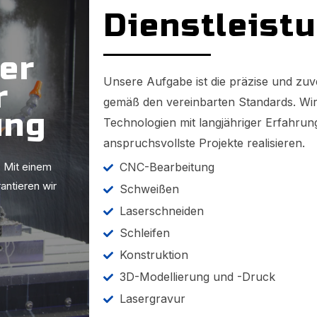
Dienstleist
ger
Unsere Aufgabe ist die präzise und zuv
r
gemäß den vereinbarten Standards. W
ung
Technologien mit langjähriger Erfahru
anspruchsvollste Projekte realisieren.
. Mit einem
CNC-Bearbeitung
ntieren wir
Schweißen
Laserschneiden
Schleifen
Konstruktion
3D-Modellierung und -Druck
Lasergravur