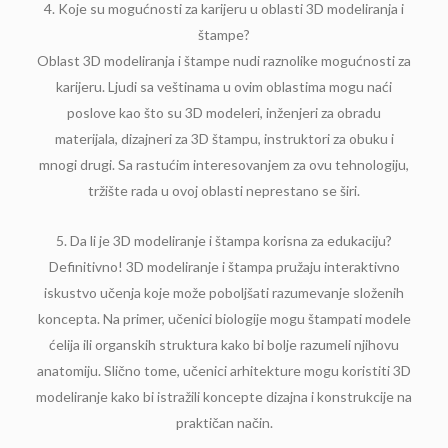
4. Koje su mogućnosti za karijeru u oblasti 3D modeliranja i
štampe?
Oblast 3D modeliranja i štampe nudi raznolike mogućnosti za
karijeru. Ljudi sa veštinama u ovim oblastima mogu naći
poslove kao što su 3D modeleri, inženjeri za obradu
materijala, dizajneri za 3D štampu, instruktori za obuku i
mnogi drugi. Sa rastućim interesovanjem za ovu tehnologiju,
tržište rada u ovoj oblasti neprestano se širi.
5. Da li je 3D modeliranje i štampa korisna za edukaciju?
Definitivno! 3D modeliranje i štampa pružaju interaktivno
iskustvo učenja koje može poboljšati razumevanje složenih
koncepta. Na primer, učenici biologije mogu štampati modele
ćelija ili organskih struktura kako bi bolje razumeli njihovu
anatomiju. Slično tome, učenici arhitekture mogu koristiti 3D
modeliranje kako bi istražili koncepte dizajna i konstrukcije na
praktičan način.