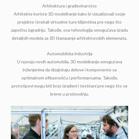
Arhitektura i građevinarstvo
Arhitekte koriste 3D modeliranje kako bi vizualizovali svoje
projekte i kreirali virtuelne ture klijentima pre nego što
započnu izgradnju. Takođe, ova tehnologija omogućava izradu
detaljnih modela za 3D štampanje arhitektonskih elemenata.
Automobilska industrija
U razvoju novih automobila, 3D modeliranje omogućava
inženjerima da dizajniraju delove i komponente sa
optimalnom efikasnošću i performansama. Takođe,
prototipovi mogu biti brzo izrađeni i testirani pre nego što se
krene u proizvodnju.