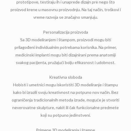
prototipove, testiraju ih i unaprede dizajn pre nego što
proizvod krene u masovnu proizvodnju. Na taj način, troškovi i
vreme razvoja se značajno smanjuju.
Personalizacija proizvoda
Sa 3D modeliranjem i štampom, proizvodi mogu biti
prilagođeni individualnim potrebama korisnika. Na primer,
medicinski implanti mogu biti dizajnirani prema anatomiji
svakog pacijenta, pružajući bolju efikasnost i udobnost.
Kreativna sloboda
Hobisti i umetnici mogu iskoristiti 3D modeliranje i štampu
kako bi izrazili svoju kreativnost na potpuno nov način. Bez
ograničenja tradicionalnih metoda izrade, moguće je stvoriti
neverovatne skulpture, nakit ili čak funkcionalne predmete
koji su potpuno jedinstveni.
Primene 3D modeliranja i štampe