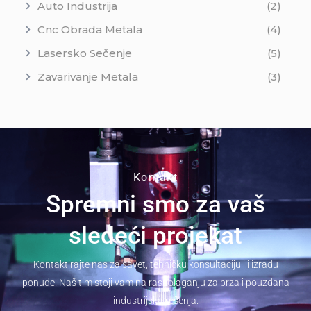
Auto Industrija
(2)
Cnc Obrada Metala
(4)
Lasersko Sečenje
(5)
Zavarivanje Metala
(3)
Kontakt
Spremni smo za vaš
sledeći projekat
Kontaktirajte nas za savet, tehničku konsultaciju ili izradu
ponude. Naš tim stoji vam na raspolaganju za brza i pouzdana
industrijska rešenja.