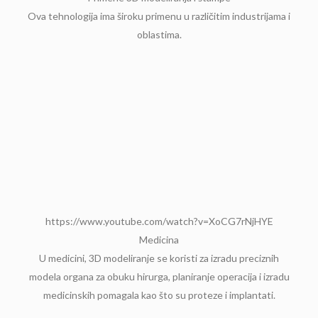
Ova tehnologija ima široku primenu u različitim industrijama i
oblastima.
https://www.youtube.com/watch?v=XoCG7rNjHYE
Medicina
U medicini, 3D modeliranje se koristi za izradu preciznih
modela organa za obuku hirurga, planiranje operacija i izradu
medicinskih pomagala kao što su proteze i implantati.