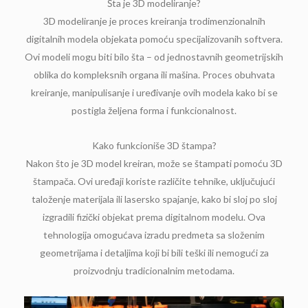
Šta je 3D modeliranje?
3D modeliranje je proces kreiranja trodimenzionalnih
digitalnih modela objekata pomoću specijalizovanih softvera.
Ovi modeli mogu biti bilo šta – od jednostavnih geometrijskih
oblika do kompleksnih organa ili mašina. Proces obuhvata
kreiranje, manipulisanje i uređivanje ovih modela kako bi se
postigla željena forma i funkcionalnost.
Kako funkcioniše 3D štampa?
Nakon što je 3D model kreiran, može se štampati pomoću 3D
štampača. Ovi uređaji koriste različite tehnike, uključujući
taloženje materijala ili lasersko spajanje, kako bi sloj po sloj
izgradili fizički objekat prema digitalnom modelu. Ova
tehnologija omogućava izradu predmeta sa složenim
geometrijama i detaljima koji bi bili teški ili nemogući za
proizvodnju tradicionalnim metodama.