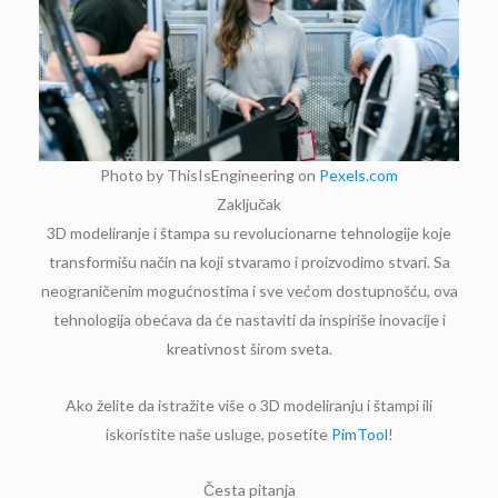
Photo by ThisIsEngineering on
Pexels.com
Zaključak
3D modeliranje i štampa su revolucionarne tehnologije koje
transformišu način na koji stvaramo i proizvodimo stvari. Sa
neograničenim mogućnostima i sve većom dostupnošću, ova
tehnologija obećava da će nastaviti da inspiriše inovacije i
kreativnost širom sveta.
Ako želite da istražite više o 3D modeliranju i štampi ili
iskoristite naše usluge, posetite
PimTool
!
Česta pitanja