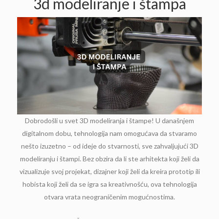
3d modeliranje i štampa
Dobrodošli u svet 3D modeliranja i štampe! U današnjem
digitalnom dobu, tehnologija nam omogućava da stvaramo
nešto izuzetno – od ideje do stvarnosti, sve zahvaljujući 3D
modeliranju i štampi. Bez obzira da li ste arhitekta koji želi da
vizualizuje svoj projekat, dizajner koji želi da kreira prototip ili
hobista koji želi da se igra sa kreativnošću, ova tehnologija
otvara vrata neograničenim mogućnostima.