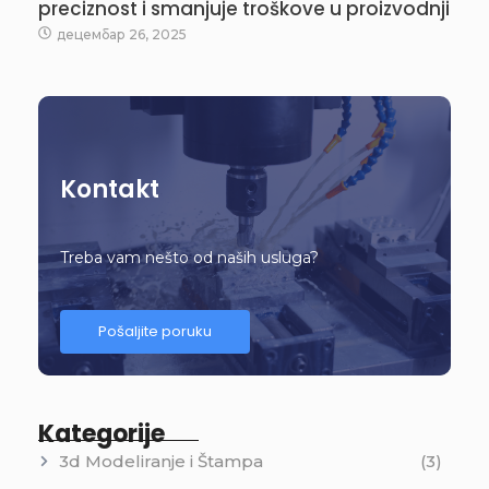
preciznost i smanjuje troškove u proizvodnji
децембар 26, 2025
Kontakt
Treba vam nešto od naših usluga?
Pošaljite poruku
Kategorije
3d Modeliranje i Štampa
(3)