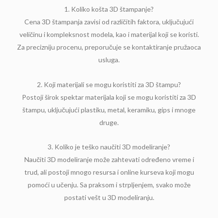
1. Koliko košta 3D štampanje?
Cena 3D štampanja zavisi od različitih faktora, uključujući
veličinu i kompleksnost modela, kao i materijal koji se koristi.
Za precizniju procenu, preporučuje se kontaktiranje pružaoca
usluga.
2. Koji materijali se mogu koristiti za 3D štampu?
Postoji širok spektar materijala koji se mogu koristiti za 3D
štampu, uključujući plastiku, metal, keramiku, gips i mnoge
druge.
3. Koliko je teško naučiti 3D modeliranje?
Naučiti 3D modeliranje može zahtevati određeno vreme i
trud, ali postoji mnogo resursa i online kurseva koji mogu
pomoći u učenju. Sa praksom i strpljenjem, svako može
postati vešt u 3D modeliranju.